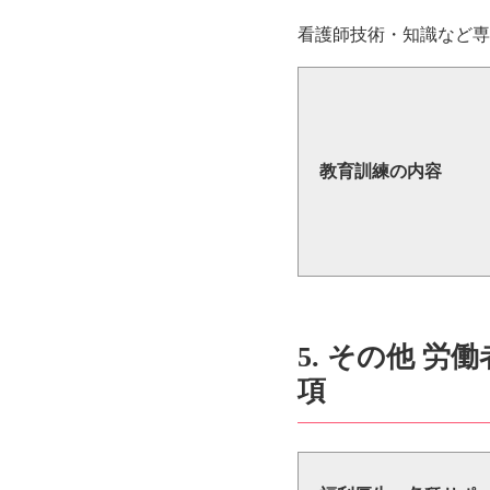
看護師技術・知識など
教育訓練の内容
5. その他 
項