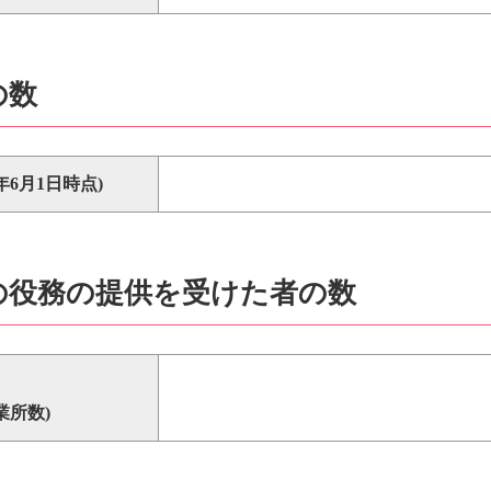
の数
6年6月1日時点
)
遣の役務の提供を受けた者の数
業所数)